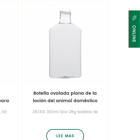
Botella ovalada plana de la
para
loción del animal doméstico
or
plástico transparente de 300ml
, 60
28/410 300ml 10oz 28g botellas de
10oz
 más
champú ovaladas decorativas de
en
plástico transparente Ver más
el
botellas de champú de plástico
ico
agradable ¡Contáctanos gratis
LEE MAS