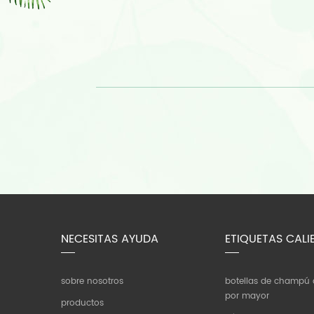
NECESITAS AYUDA
ETIQUETAS CALI
sobre nosotros
botellas de champú d
por mayor
productos