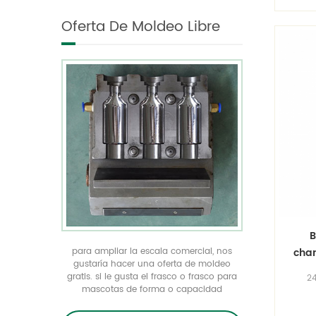
producimos.
botellas con formas
Oferta De Moldeo Libre
únicas en todos los
tamaños. Realice el
embalaje de su producto
único gracias a nuestra
oferta de moldeado
gratuito.
B
para ampliar la escala comercial, nos
cha
gustaría hacer una oferta de moldeo
del 
gratis. si le gusta el frasco o frasco para
24
mascotas de forma o capacidad
ova
específica pero no puede encontrar
para
ninguno en el mercado actual, tenemos