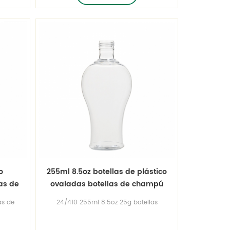
eo
para moldear botellas de plástico!
o
255ml 8.5oz botellas de plástico
as de
ovaladas botellas de champú
as
vacías
as de
24/410 255ml 8.5oz 25g botellas
s de
de champú ovaladas decorativas
ás
de plástico transparente Ver más