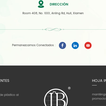
DIRECCIÓN
Room 408, No. 1001, Anling Rd, Huli, Xiamen
Permanezcamos Conectados :
ENTES
HOJA I
manténgas
e plástico al
promocion