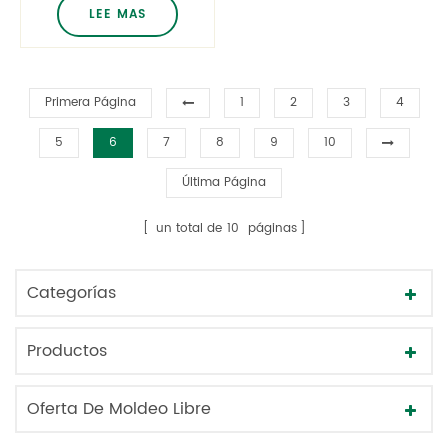
empuje hacia
LEE MAS
abajo y giro, tapa
de resistencia
para niños,
producto para el
Primera Página
1
2
3
4
cuidado de la
5
6
7
8
9
10
salud, tapa de
medicina
Última Página
un total de
10
páginas
Categorías
Productos
Oferta De Moldeo Libre