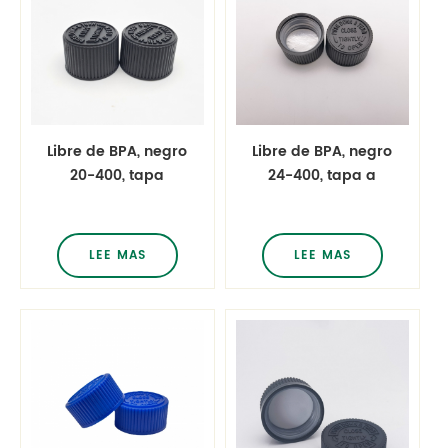
Libre de BPA, negro
Libre de BPA, negro
20-400, tapa
24-400, tapa a
resistente a los
prueba de niños,
niños, pastilla
pastilla medicinal,
medicinal, tapa a
tapa a prueba de
LEE MAS
LEE MAS
prueba de niños,
niños, cierre a
cierre a presión y
presión y giratorio
giratorio