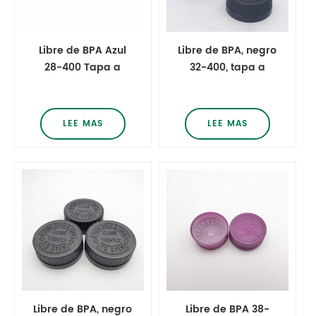
Libre de BPA Azul
Libre de BPA, negro
28-400 Tapa a
32-400, tapa a
prueba de niños
prueba de niños,
Píldora medicinal
pastilla medicinal,
Tapa a prueba de
tapa a prueba de
LEE MAS
LEE MAS
niños Cierre de
niños, cierre a
presión y giro
presión y giratorio
Libre de BPA, negro
Libre de BPA 38-